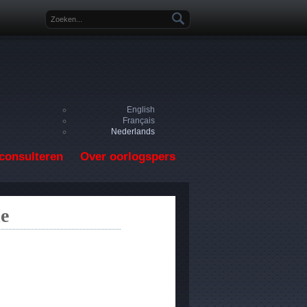
Zoekveld
English
Français
Nederlands
consulteren
Over oorlogspers
le