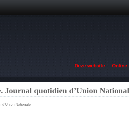
Overslaan en naar de inhoud gaan
Deze website
Online 
. Journal quotidien d’Union Nationa
en d’Union Nationale