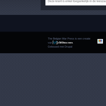
Deze krant is enkel toegankelijk in de leesza
The Belgian War Press is een creatie
van
Gebouwd met
Drupal