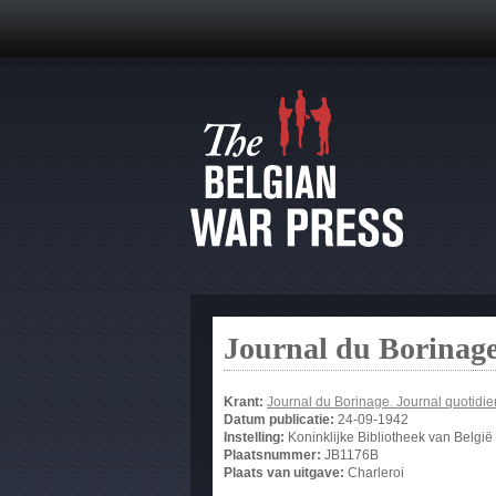
Journal du Borinage
Krant:
Journal du Borinage. Journal quotidi
Datum publicatie:
24-09-1942
Instelling:
Koninklijke Bibliotheek van België
Plaatsnummer:
JB1176B
Plaats van uitgave:
Charleroi