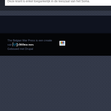
Deze krant is enkel toegankelijk in de leeszaal van het Soma.
The Belgian War Press is een creatie
van
Gebouwd met
Drupal