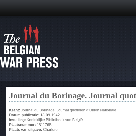
Journal du Borinage. Journal quot
Krant:
Journal du Borinage. Journal quotidien d’Union Nationale
Datum publicatie:
18-09-1942
Instelling:
Koninklijke Bibliotheek van België
Plaatsnummer:
JB1176B
Plaats van uitgave:
Charleroi