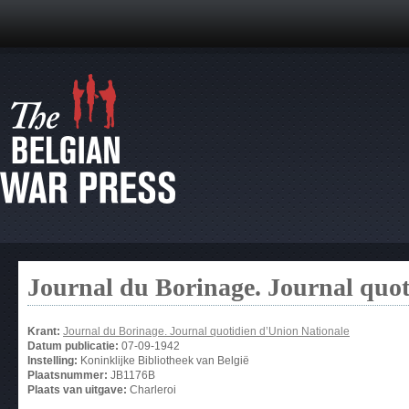
Journal du Borinage. Journal quot
Krant:
Journal du Borinage. Journal quotidien d’Union Nationale
Datum publicatie:
07-09-1942
Instelling:
Koninklijke Bibliotheek van België
Plaatsnummer:
JB1176B
Plaats van uitgave:
Charleroi