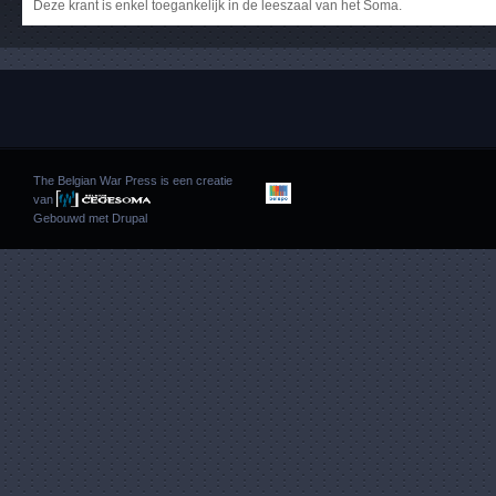
Deze krant is enkel toegankelijk in de leeszaal van het Soma.
The Belgian War Press is een creatie
van
Gebouwd met
Drupal