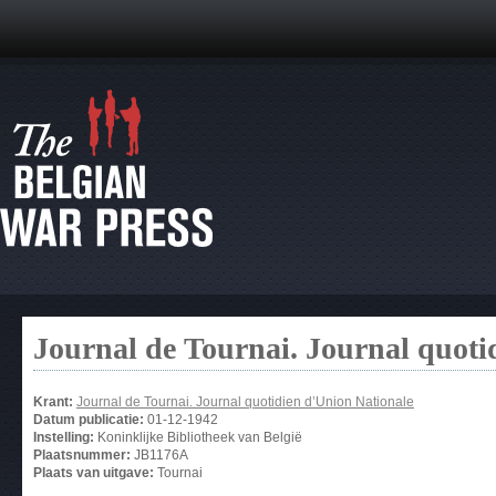
Journal de Tournai. Journal quoti
Krant:
Journal de Tournai. Journal quotidien d’Union Nationale
Datum publicatie:
01-12-1942
Instelling:
Koninklijke Bibliotheek van België
Plaatsnummer:
JB1176A
Plaats van uitgave:
Tournai