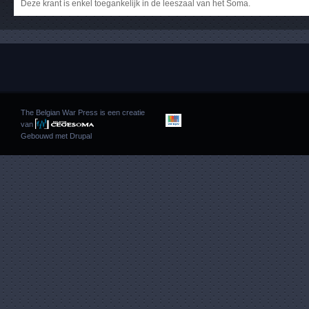
Deze krant is enkel toegankelijk in de leeszaal van het Soma.
The Belgian War Press is een creatie
van
Gebouwd met
Drupal