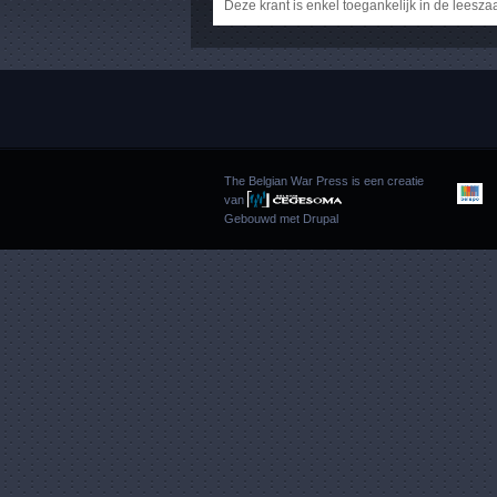
Deze krant is enkel toegankelijk in de leesza
The Belgian War Press is een creatie
van
Gebouwd met
Drupal