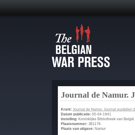
Journal de Namur. J
Krant:
Journal de Namur. Journal quotidien 
Datum publicatie:
05-04-1941
Instelling:
Koninklijke Bibliotheek van België
Plaatsnummer:
JB1178
Plaats van uitgave:
Namur