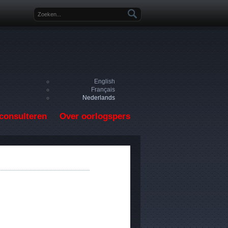
Zoekveld
English
Français
Nederlands
consulteren
Over oorlogspers