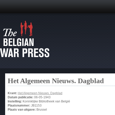
Het Algemeen Nieuws. Dagblad
Krant:
Het Algemeen Nieuws. Dagblad
Datum publicatie:
06-05-1943
Instelling:
Koninklijke Bibliotheek van België
Plaatsnummer:
JB1153
Plaats van uitgave:
Brussel