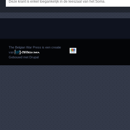
Deze krant is enkel toegankelijk in de leeszaal van het Soma.
The Belgian War Press is een creatie
van
Gebouwd met
Drupal