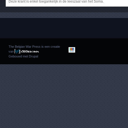
Deze krant is enkel toegankelijk in de leeszaal van het Soma.
The Belgian War Press is een creatie
van
Gebouwd met
Drupal