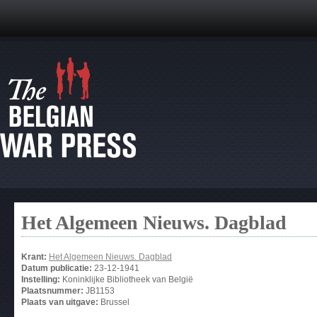
Het Algemeen Nieuws. Dagblad
Krant:
Het Algemeen Nieuws. Dagblad
Datum publicatie:
23-12-1941
Instelling:
Koninklijke Bibliotheek van België
Plaatsnummer:
JB1153
Plaats van uitgave:
Brussel