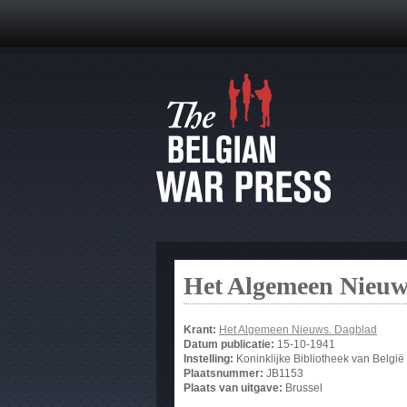
Het Algemeen Nieuw
Krant:
Het Algemeen Nieuws. Dagblad
Datum publicatie:
15-10-1941
Instelling:
Koninklijke Bibliotheek van België
Plaatsnummer:
JB1153
Plaats van uitgave:
Brussel