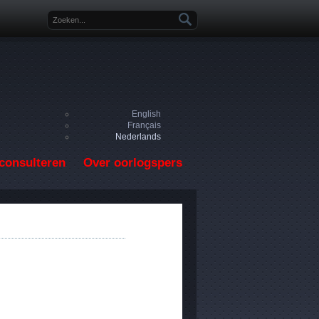
Zoekveld
English
Français
Nederlands
consulteren
Over oorlogspers