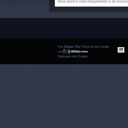
Deze krant is enkel toegankelijk in de leesza
The Belgian War Press is een creatie
van
Gebouwd met
Drupal