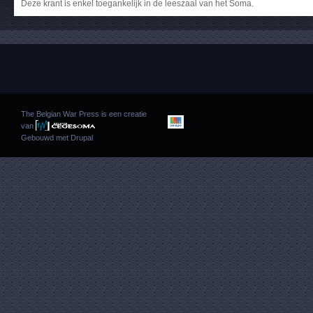
Deze krant is enkel toegankelijk in de leeszaal van het Soma.
The Belgian War Press is een creatie
van
Gebouwd met
Drupal