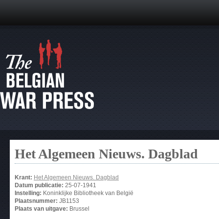
Het Algemeen Nieuws. Dagblad
Krant:
Het Algemeen Nieuws. Dagblad
Datum publicatie:
25-07-1941
Instelling:
Koninklijke Bibliotheek van België
Plaatsnummer:
JB1153
Plaats van uitgave:
Brussel