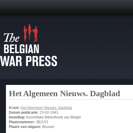
Het Algemeen Nieuws. Dagblad
Krant:
Het Algemeen Nieuws. Dagblad
Datum publicatie:
23-02-1941
Instelling:
Koninklijke Bibliotheek van België
Plaatsnummer:
JB1153
Plaats van uitgave:
Brussel