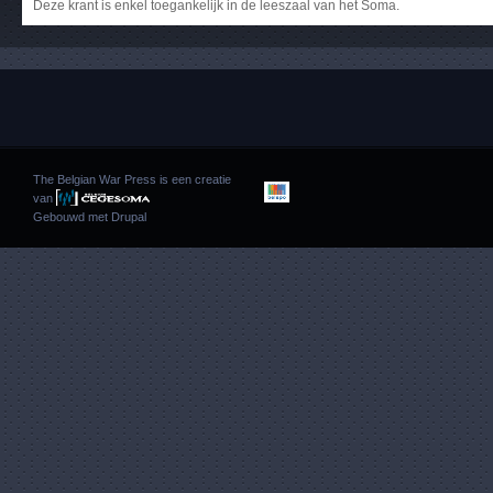
Deze krant is enkel toegankelijk in de leeszaal van het Soma.
The Belgian War Press is een creatie
van
Gebouwd met
Drupal