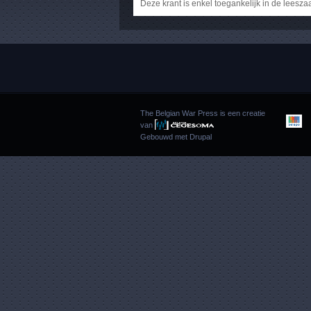
Deze krant is enkel toegankelijk in de leesza
The Belgian War Press is een creatie
van
Gebouwd met
Drupal