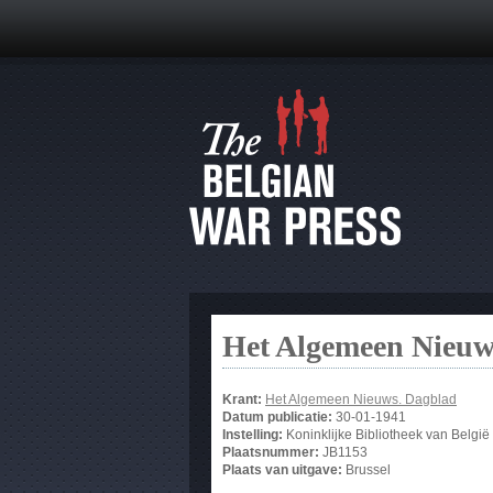
Het Algemeen Nieuw
Krant:
Het Algemeen Nieuws. Dagblad
Datum publicatie:
30-01-1941
Instelling:
Koninklijke Bibliotheek van België
Plaatsnummer:
JB1153
Plaats van uitgave:
Brussel