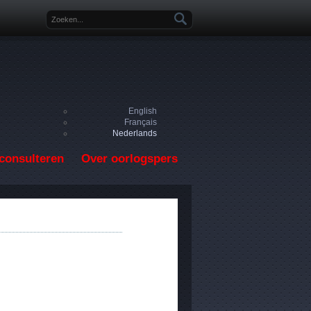
Zoekveld
English
Français
Nederlands
consulteren
Over oorlogspers