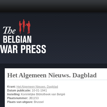
Het Algemeen Nieuws. Dagblad
Krant:
Het Algemeen Nieuws. Dagblad
Datum publicatie:
10-01-1941
Instelling:
Koninklijke Bibliotheek van België
Plaatsnummer:
JB1153
Plaats van uitgave:
Brussel