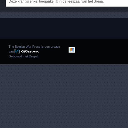
Deze krant is enkel toegankelijk in de leeszaal van het Soma.
The Belgian War Press is een creatie
van
Gebouwd met
Drupal