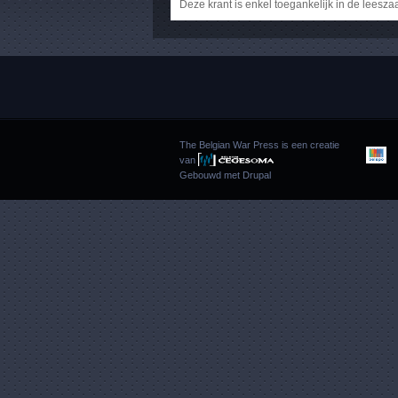
Deze krant is enkel toegankelijk in de leesza
The Belgian War Press is een creatie
van
Gebouwd met
Drupal