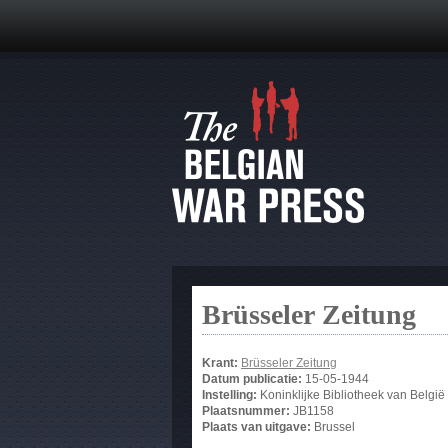
Brüsseler Zeitung
Krant:
Brüsseler Zeitung
Datum publicatie:
15-05-1944
Instelling:
Koninklijke Bibliotheek van België
Plaatsnummer:
JB1158
Plaats van uitgave:
Brussel