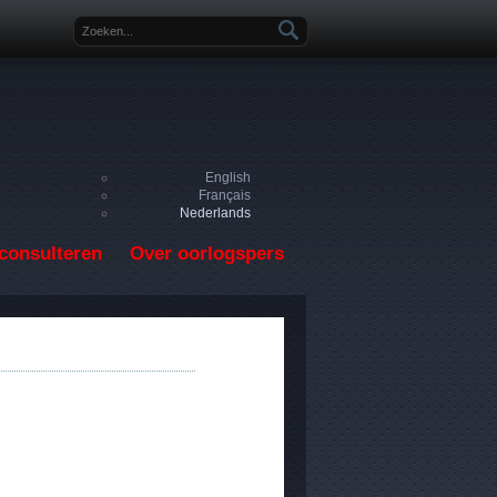
Zoekveld
English
Français
Nederlands
consulteren
Over oorlogspers