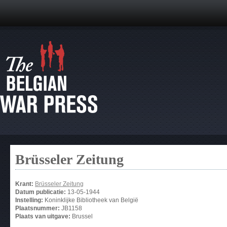
Brüsseler Zeitung
Krant:
Brüsseler Zeitung
Datum publicatie:
13-05-1944
Instelling:
Koninklijke Bibliotheek van België
Plaatsnummer:
JB1158
Plaats van uitgave:
Brussel