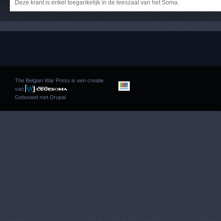
Deze krant is enkel toegankelijk in de leeszaal van het Soma.
The Belgian War Press is een creatie
van
Gebouwd met
Drupal