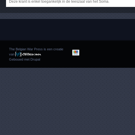
Deze krant is enkel toegankelijk in de leeszaal van het Soma.
The Belgian War Press is een creatie
van
Gebouwd met
Drupal