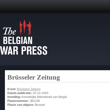
Brüsseler Zeitung
Krant:
Brüsseler Zeitung
Datum publicatie:
20-10-1943
Instelling:
Koninklijke Bibliotheek van België
Plaatsnummer:
JB1158
Plaats van uitgave:
Brussel