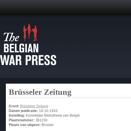
Brüsseler Zeitung
Krant:
Brüsseler Zeitung
Datum publicatie:
18-10-1943
Instelling:
Koninklijke Bibliotheek van België
Plaatsnummer:
JB1158
Plaats van uitgave:
Brussel