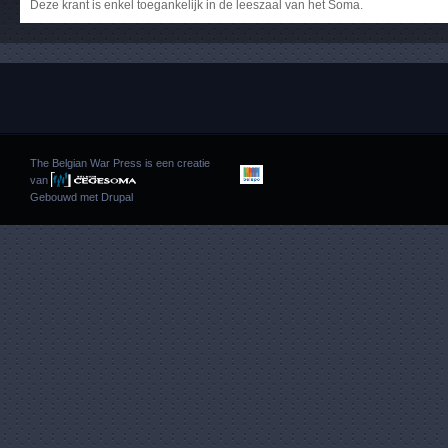
Deze krant is enkel toegankelijk in de leeszaal van het Soma.
The Belgian War Press is een creatie
van
Gebouwd met
Drupal