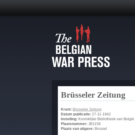
Brüsseler Zeitung
Krant:
Brüsseler Zeitung
Datum publicatie:
27-11-1942
Instelling:
Koninklijke Bibliotheek van België
Plaatsnummer:
JB1158
Plaats van uitgave:
Brussel