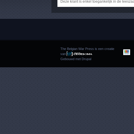
Deze krant is enkel toegankelijk in de leesza
The Belgian War Press is een creatie
van
Gebouwd met
Drupal