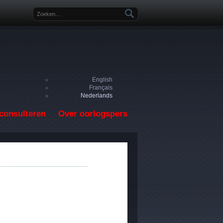
Zoekveld
English
Français
Nederlands
consulteren
Over oorlogspers