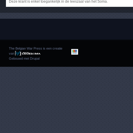
Deze krant is enkel toegankelijk in de leeszaal van het Soma.
The Belgian War Press is een creatie
van
Gebouwd met
Drupal