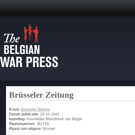
Brüsseler Zeitung
Krant:
Brüsseler Zeitung
Datum publicatie:
29-10-1942
Instelling:
Koninklijke Bibliotheek van België
Plaatsnummer:
JB1158
Plaats van uitgave:
Brussel