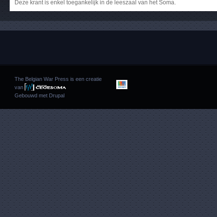
Deze krant is enkel toegankelijk in de leeszaal van het Soma.
The Belgian War Press is een creatie
van
Gebouwd met
Drupal