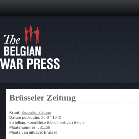
Brüsseler Zeitung
Krant:
Brüsseler Zeitung
Datum publicatie:
26-07-1942
Instelling:
Koninklijke Bibliotheek van België
Plaatsnummer:
JB1158
Plaats van uitgave:
Brussel