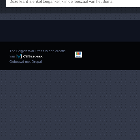
Deze krant is enkel toegankelijk in de leeszaal van het Soma.
The Belgian War Press is een creatie
van
Gebouwd met
Drupal