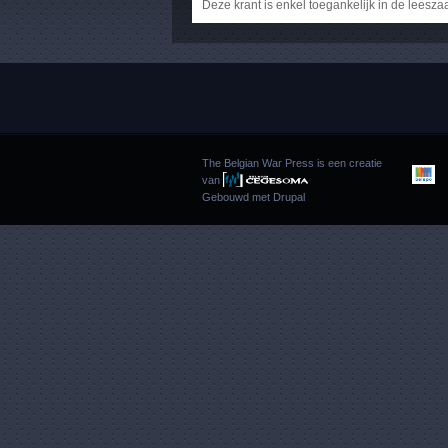
Deze krant is enkel toegankelijk in de leesza
The Belgian War Press is een creatie
van
Gebouwd met
Drupal