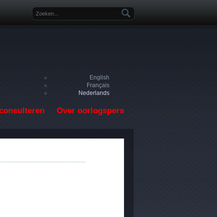
Zoekveld
English
Français
Nederlands
consulteren
Over oorlogspers