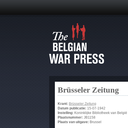
Brüsseler Zeitung
Krant:
Brüsseler Zeitung
Datum publicatie:
15-07-1942
Instelling:
Koninklijke Bibliotheek van België
Plaatsnummer:
JB1158
Plaats van uitgave:
Brussel