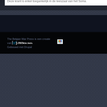
Deze krant is enkel toegankelijk in de leeszaal van het Soma.
The Belgian War Press is een creatie
van
Gebouwd met
Drupal