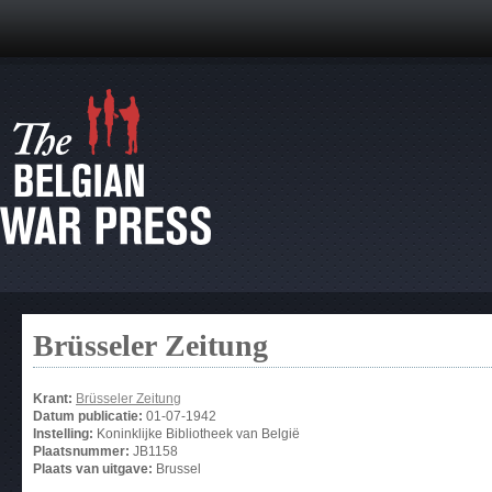
Brüsseler Zeitung
Krant:
Brüsseler Zeitung
Datum publicatie:
01-07-1942
Instelling:
Koninklijke Bibliotheek van België
Plaatsnummer:
JB1158
Plaats van uitgave:
Brussel