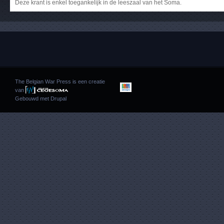
Deze krant is enkel toegankelijk in de leeszaal van het Soma.
The Belgian War Press is een creatie
van
Gebouwd met
Drupal