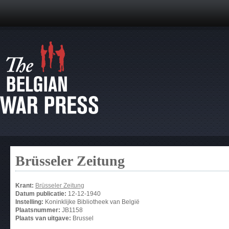
Brüsseler Zeitung
Krant:
Brüsseler Zeitung
Datum publicatie:
12-12-1940
Instelling:
Koninklijke Bibliotheek van België
Plaatsnummer:
JB1158
Plaats van uitgave:
Brussel