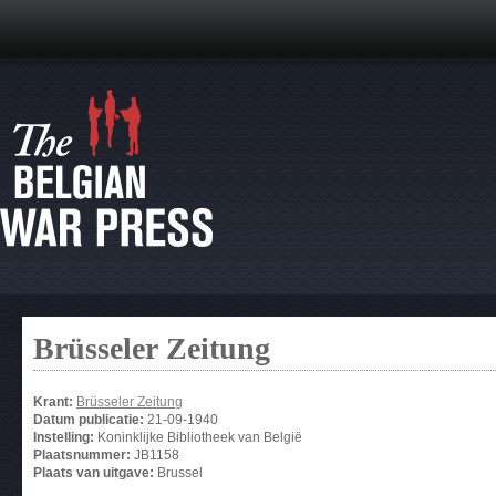
Brüsseler Zeitung
Krant:
Brüsseler Zeitung
Datum publicatie:
21-09-1940
Instelling:
Koninklijke Bibliotheek van België
Plaatsnummer:
JB1158
Plaats van uitgave:
Brussel