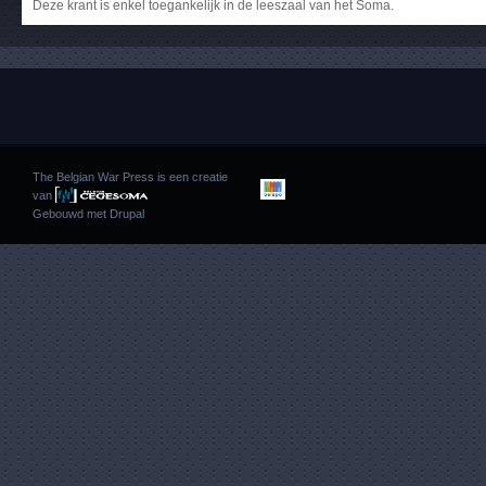
Deze krant is enkel toegankelijk in de leeszaal van het Soma.
The Belgian War Press is een creatie
van
Gebouwd met
Drupal