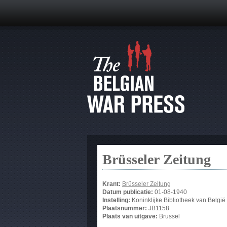
Brüsseler Zeitung
Krant:
Brüsseler Zeitung
Datum publicatie:
01-08-1940
Instelling:
Koninklijke Bibliotheek van België
Plaatsnummer:
JB1158
Plaats van uitgave:
Brussel