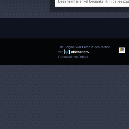
Deze krant is enkel toegankelijk in de leesza
The Belgian War Press is een creatie
van
Gebouwd met
Drupal