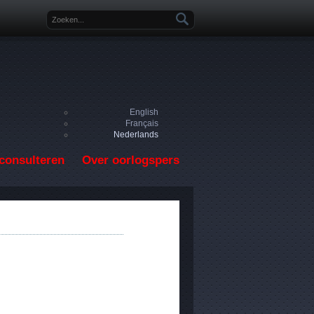
Zoekveld
English
Français
Nederlands
consulteren
Over oorlogspers