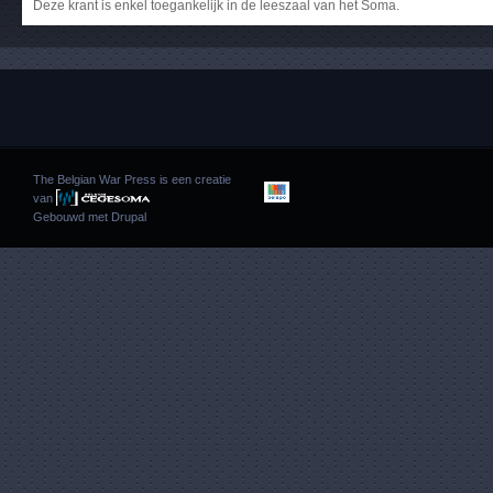
Deze krant is enkel toegankelijk in de leeszaal van het Soma.
The Belgian War Press is een creatie
van
Gebouwd met
Drupal