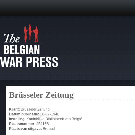
Brüsseler Zeitung
Krant:
Brüsseler Zeitung
Datum publicatie:
18-07-1940
Instelling:
Koninklijke Bibliotheek van België
Plaatsnummer:
JB1158
Plaats van uitgave:
Brussel