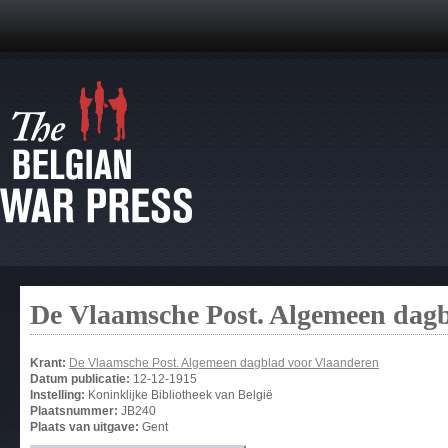
De Vlaamsche Post. Algemeen dag
Krant:
De Vlaamsche Post. Algemeen dagblad voor Vlaanderen
Datum publicatie:
12-12-1915
Instelling:
Koninklijke Bibliotheek van België
Plaatsnummer:
JB240
Plaats van uitgave:
Gent