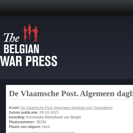
De Vlaamsche Post. Algemeen dag
Krant:
De Vlaamsche Post. Algemeen dagblad voor Vlaanderen
Datum publicatie:
28-10-1915
Instelling:
Koninklijke Bibliotheek van België
Plaatsnummer:
JB240
Plaats van uitgave:
Gent