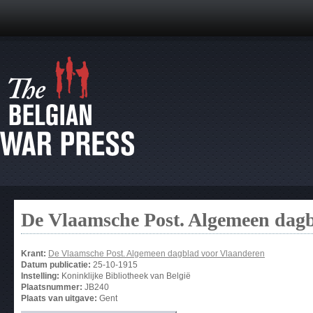
De Vlaamsche Post. Algemeen dag
Krant:
De Vlaamsche Post. Algemeen dagblad voor Vlaanderen
Datum publicatie:
25-10-1915
Instelling:
Koninklijke Bibliotheek van België
Plaatsnummer:
JB240
Plaats van uitgave:
Gent