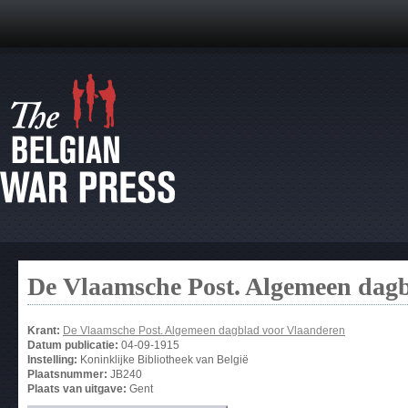
De Vlaamsche Post. Algemeen dag
Krant:
De Vlaamsche Post. Algemeen dagblad voor Vlaanderen
Datum publicatie:
04-09-1915
Instelling:
Koninklijke Bibliotheek van België
Plaatsnummer:
JB240
Plaats van uitgave:
Gent