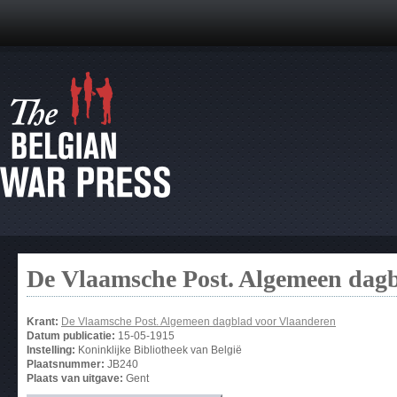
De Vlaamsche Post. Algemeen dag
Krant:
De Vlaamsche Post. Algemeen dagblad voor Vlaanderen
Datum publicatie:
15-05-1915
Instelling:
Koninklijke Bibliotheek van België
Plaatsnummer:
JB240
Plaats van uitgave:
Gent