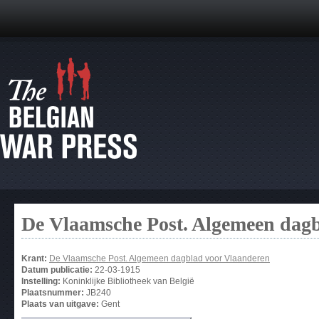
De Vlaamsche Post. Algemeen dag
Krant:
De Vlaamsche Post. Algemeen dagblad voor Vlaanderen
Datum publicatie:
22-03-1915
Instelling:
Koninklijke Bibliotheek van België
Plaatsnummer:
JB240
Plaats van uitgave:
Gent