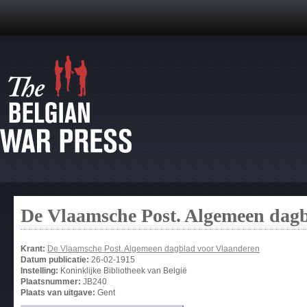
De Vlaamsche Post. Algemeen dag
Krant:
De Vlaamsche Post. Algemeen dagblad voor Vlaanderen
Datum publicatie:
26-02-1915
Instelling:
Koninklijke Bibliotheek van België
Plaatsnummer:
JB240
Plaats van uitgave:
Gent