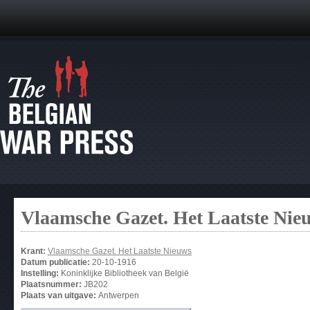
Vlaamsche Gazet. Het Laatste Nie
Krant:
Vlaamsche Gazet. Het Laatste Nieuws
Datum publicatie:
20-10-1916
Instelling:
Koninklijke Bibliotheek van België
Plaatsnummer:
JB202
Plaats van uitgave:
Antwerpen