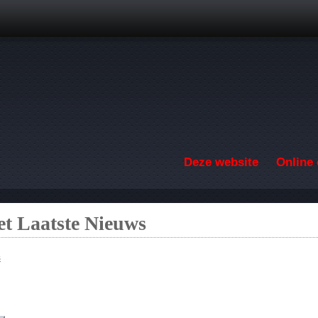
Overslaan en naar de inhoud gaan
Deze website
Online 
t Laatste Nieuws
s