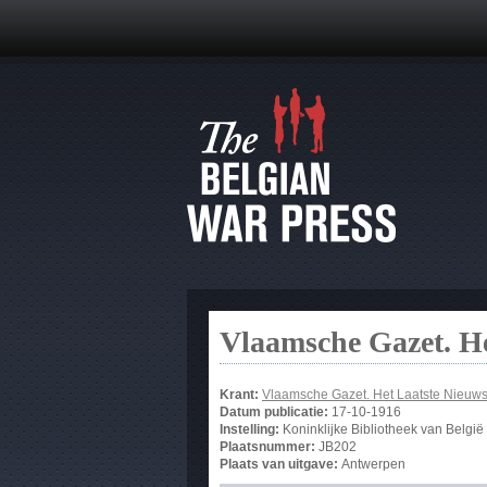
Vlaamsche Gazet. He
Krant:
Vlaamsche Gazet. Het Laatste Nieuw
Datum publicatie:
17-10-1916
Instelling:
Koninklijke Bibliotheek van België
Plaatsnummer:
JB202
Plaats van uitgave:
Antwerpen