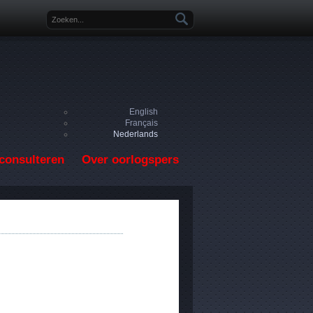
Zoekveld
English
Français
Nederlands
consulteren
Over oorlogspers