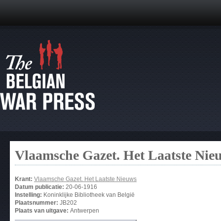
Vlaamsche Gazet. Het Laatste Nie
Krant:
Vlaamsche Gazet. Het Laatste Nieuws
Datum publicatie:
20-06-1916
Instelling:
Koninklijke Bibliotheek van België
Plaatsnummer:
JB202
Plaats van uitgave:
Antwerpen