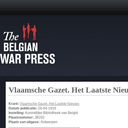
Vlaamsche Gazet. Het Laatste Nie
Krant:
Vlaamsche Gazet. Het Laatste Nieuws
Datum publicatie:
26-04-1916
Instelling:
Koninklijke Bibliotheek van België
Plaatsnummer:
JB202
Plaats van uitgave:
Antwerpen