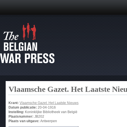
Vlaamsche Gazet. Het Laatste Nie
Krant:
Vlaamsche Gazet. Het Laatste Nieuws
Datum publicatie:
20-04-1916
Instelling:
Koninklijke Bibliotheek van België
Plaatsnummer:
JB202
Plaats van uitgave:
Antwerpen