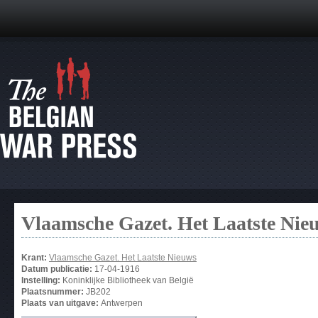
Vlaamsche Gazet. Het Laatste Nie
Krant:
Vlaamsche Gazet. Het Laatste Nieuws
Datum publicatie:
17-04-1916
Instelling:
Koninklijke Bibliotheek van België
Plaatsnummer:
JB202
Plaats van uitgave:
Antwerpen