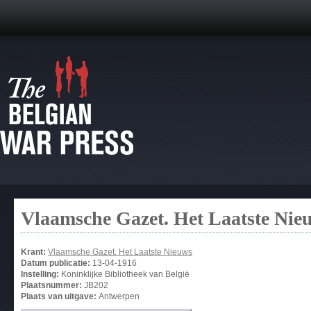
Vlaamsche Gazet. Het Laatste Nie
Krant:
Vlaamsche Gazet. Het Laatste Nieuws
Datum publicatie:
13-04-1916
Instelling:
Koninklijke Bibliotheek van België
Plaatsnummer:
JB202
Plaats van uitgave:
Antwerpen