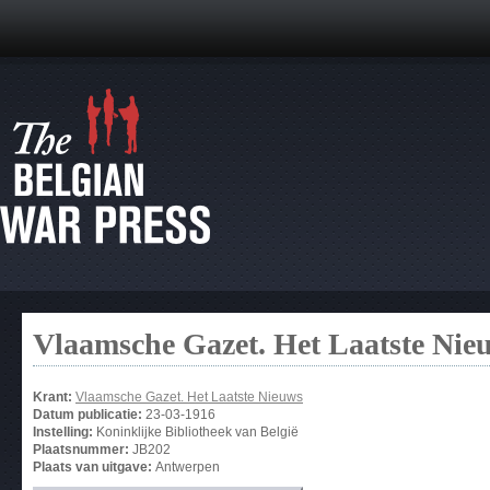
Vlaamsche Gazet. Het Laatste Nie
Krant:
Vlaamsche Gazet. Het Laatste Nieuws
Datum publicatie:
23-03-1916
Instelling:
Koninklijke Bibliotheek van België
Plaatsnummer:
JB202
Plaats van uitgave:
Antwerpen