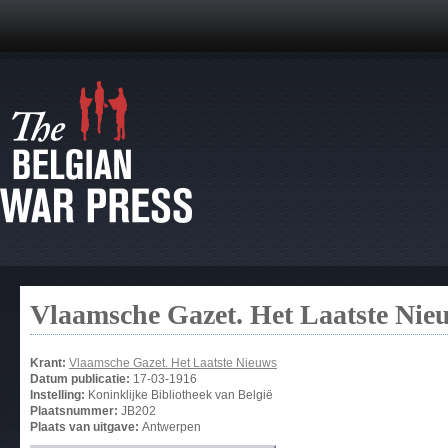
Vlaamsche Gazet. Het Laatste Nie
Krant:
Vlaamsche Gazet. Het Laatste Nieuws
Datum publicatie:
17-03-1916
Instelling:
Koninklijke Bibliotheek van België
Plaatsnummer:
JB202
Plaats van uitgave:
Antwerpen