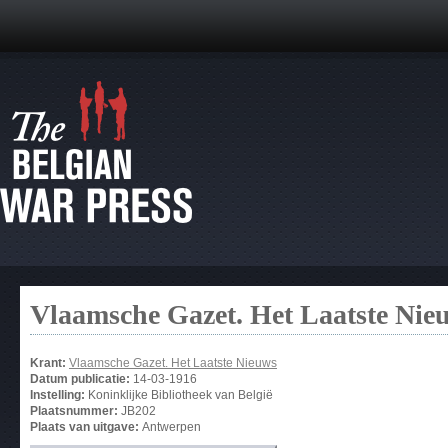
Vlaamsche Gazet. Het Laatste Nie
Krant:
Vlaamsche Gazet. Het Laatste Nieuws
Datum publicatie:
14-03-1916
Instelling:
Koninklijke Bibliotheek van België
Plaatsnummer:
JB202
Plaats van uitgave:
Antwerpen