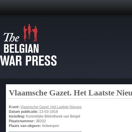
Vlaamsche Gazet. Het Laatste Nie
Krant:
Vlaamsche Gazet. Het Laatste Nieuws
Datum publicatie:
13-03-1916
Instelling:
Koninklijke Bibliotheek van België
Plaatsnummer:
JB202
Plaats van uitgave:
Antwerpen