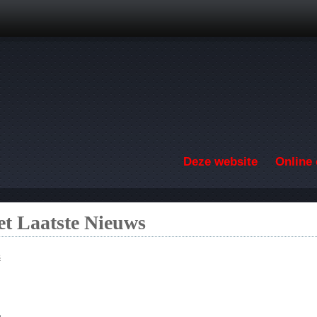
Overslaan en naar de inhoud gaan
Deze website
Online 
t Laatste Nieuws
s