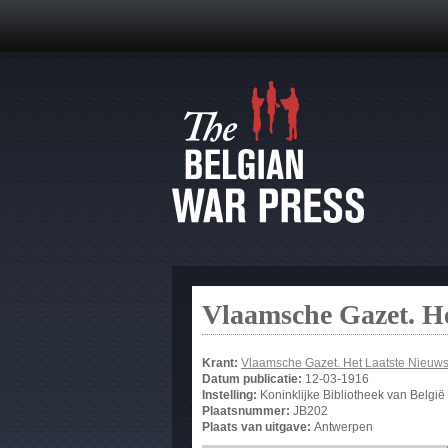
Vlaamsche Gazet. He
Krant:
Vlaamsche Gazet. Het Laatste Nieuw
Datum publicatie:
12-03-1916
Instelling:
Koninklijke Bibliotheek van België
Plaatsnummer:
JB202
Plaats van uitgave:
Antwerpen