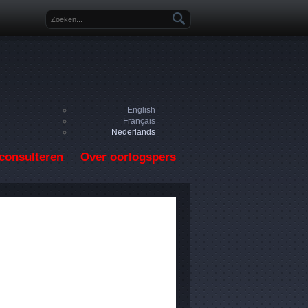
Zoekveld
English
Français
Nederlands
consulteren
Over oorlogspers