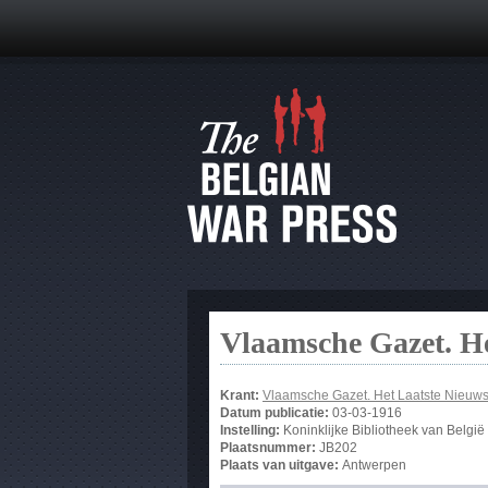
Vlaamsche Gazet. He
Krant:
Vlaamsche Gazet. Het Laatste Nieuw
Datum publicatie:
03-03-1916
Instelling:
Koninklijke Bibliotheek van België
Plaatsnummer:
JB202
Plaats van uitgave:
Antwerpen