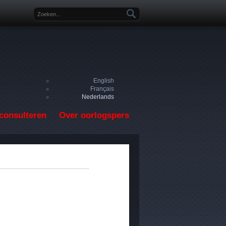
Zoekveld
English
Français
Nederlands
consulteren
Over oorlogspers