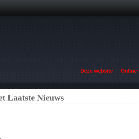
Overslaan en naar de inhoud gaan
Deze website
Online 
t Laatste Nieuws
s