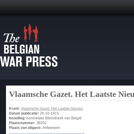
Vlaamsche Gazet. Het Laatste Nie
Krant:
Vlaamsche Gazet. Het Laatste Nieuws
Datum publicatie:
26-10-1915
Instelling:
Koninklijke Bibliotheek van België
Plaatsnummer:
JB202
Plaats van uitgave:
Antwerpen