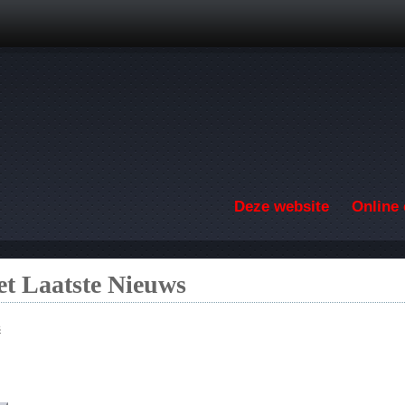
Overslaan en naar de inhoud gaan
Deze website
Online 
t Laatste Nieuws
s