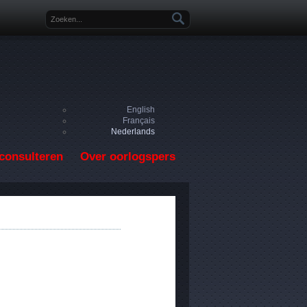
Zoekveld
English
Français
Nederlands
consulteren
Over oorlogspers