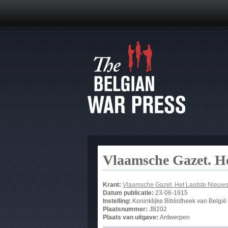
Vlaamsche Gazet. He
Krant:
Vlaamsche Gazet. Het Laatste Nieuw
Datum publicatie:
23-06-1915
Instelling:
Koninklijke Bibliotheek van België
Plaatsnummer:
JB202
Plaats van uitgave:
Antwerpen