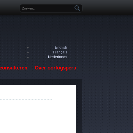
Zoekveld
English
Français
Nederlands
consulteren
Over oorlogspers