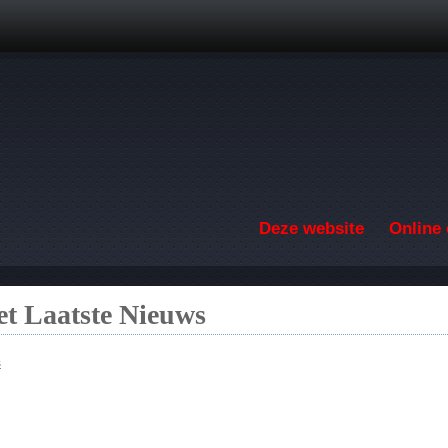
Overslaan en naar de inhoud gaan
Deze website
Online 
t Laatste Nieuws
s