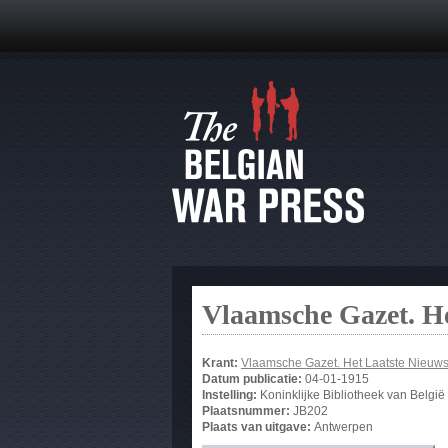
Vlaamsche Gazet. He
Krant:
Vlaamsche Gazet. Het Laatste Nieuw
Datum publicatie:
04-01-1915
Instelling:
Koninklijke Bibliotheek van België
Plaatsnummer:
JB202
Plaats van uitgave:
Antwerpen