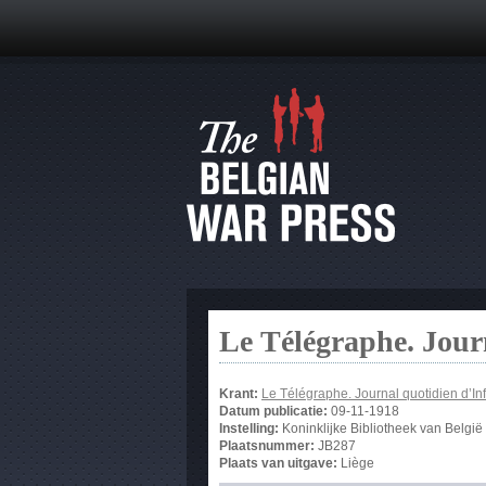
Le Télégraphe. Jour
Krant:
Le Télégraphe. Journal quotidien d’In
Datum publicatie:
09-11-1918
Instelling:
Koninklijke Bibliotheek van België
Plaatsnummer:
JB287
Plaats van uitgave:
Liège