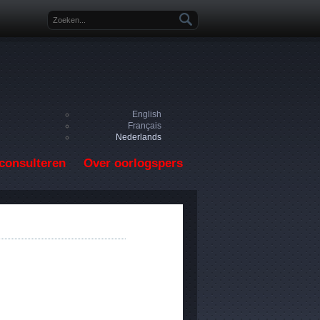
Zoekveld
English
Français
Nederlands
consulteren
Over oorlogspers